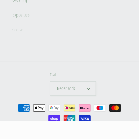
Exposities
Contact
Taal
Nederlands
Betaalmethoden
© 2026,
Dina Artphoto
Privacybeleid
Algemene voorwaarden