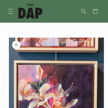
Meteen
naar de
content
Winkelwagen
Ga direct naar
productinformatie