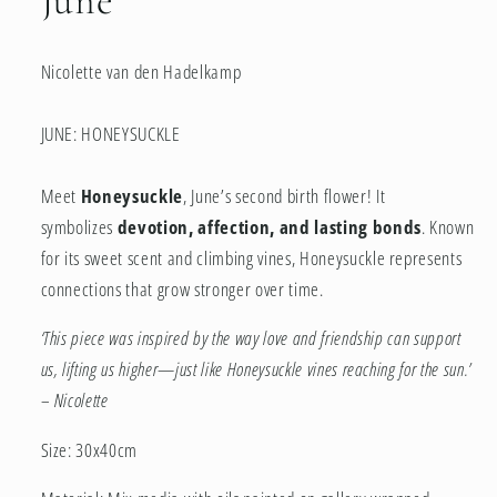
June
Nicolette van den Hadelkamp
JUNE: HONEYSUCKLE
Meet
Honeysuckle
, June’s second birth flower! It
symbolizes
devotion, affection, and lasting bonds
. Known
for its sweet scent and climbing vines, Honeysuckle represents
connections that grow stronger over time.
‘This piece was inspired by the way love and friendship can support
us, lifting us higher—just like Honeysuckle vines reaching for the sun.’
– Nicolette
Size: 30x40cm