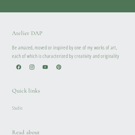
Atelier DAP
Be amazed, moved or inspired by one of my works of art,
each of which is characterized by creativity and originality
Facebook
Instagram
YouTube
Pinterest
Quick links
Studio
Read about