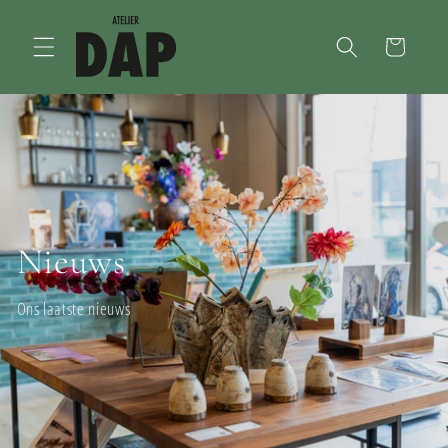
Meteen
naar de
content
Winkelwagen
Nieuws
Ons laatste nieuws