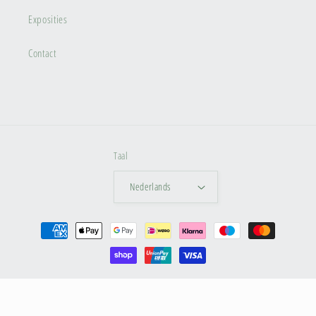
Exposities
Contact
Taal
Nederlands
Betaalmethoden
© 2026,
Dina Artphoto
Privacybeleid
Algemene voorwaarden