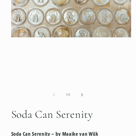
openen
in
modaal
van
1
/
9
Soda Can Serenity
Soda Can Serenity – by Maaike van Wijk