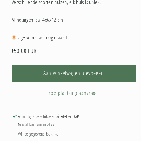
Verschillende soorten huizen, elk huis is uniek.
Afmetingen: ca. 4x6x12 cm
Lage voorraad: nog maar 1
Normale
€50,00 EUR
prijs
Aan winkelwagen toevoegen
Proefplaatsing aanvragen
Afhaling is beschikbaar bij
Atelier DAP
Meestal klaar binnen 24 uur
Winkelgegevens bekijken