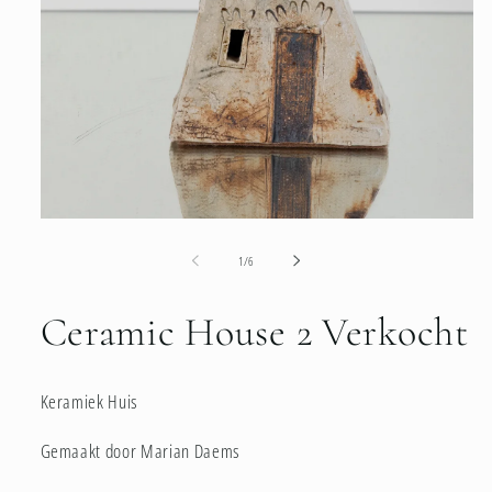
Media
1
openen
van
1
/
6
in
modaal
Ceramic House 2 Verkocht
Keramiek Huis
Gemaakt door Marian Daems