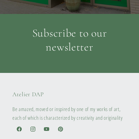
Subscribe to our
newsletter
Atelier DAP
Be amazed, moved or inspired by one of my works of art,
each of which is characterized by creativity and originality
Facebook
Instagram
YouTube
Pinterest