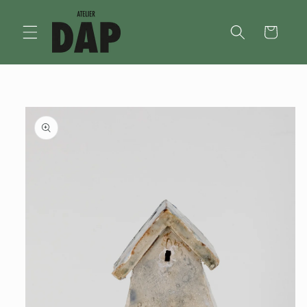
Meteen
naar de
content
Winkelwagen
Ga direct naar
productinformatie