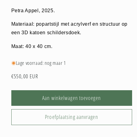
Petra Appel, 2025.
Materiaal: popartstijl met acrylverf en structuur op
een 3D katoen schildersdoek.
Maat: 40 x 40 cm.
Lage voorraad: nog maar 1
Normale
€550,00 EUR
prijs
Aan winkelwagen toevoegen
Proefplaatsing aanvragen