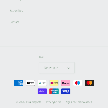
Exposities
Contact
Taal
Nederlands
Betaalmethoden
© 2026,
Dina Artphoto
Privacybeleid
Algemene voorwaarden