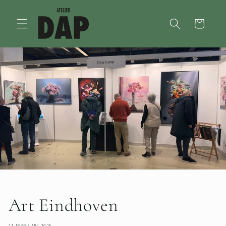
Meteen
naar de
content
Winkelwagen
Art Eindhoven
11 FEBRUARI 2025